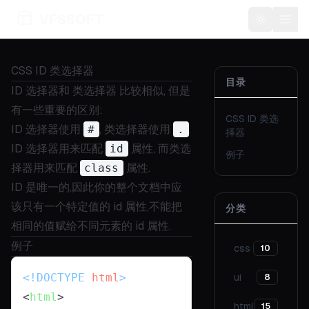
VFSSOFT
Toggle t
CSS ID 类选择器
目录
ID 选择器和
类选择器
比较相似, 但是
有一些重要的区别:
CSS ID 类选
ID 选择器使用
#
, 类选择器使用
.
.
择器
ID 选择器用来匹配
id
属性, 而类选
例子
择器用来匹配
class
属性.
ID 是唯一的,因此你的整个文档中应
该只有一个特定值的 id 属性,不能把
分类
相同的值赋给不同元素的 id 属性.
例子
css
10
<!DOCTYPE 
html
>
ui
8
<
html
>
html
15