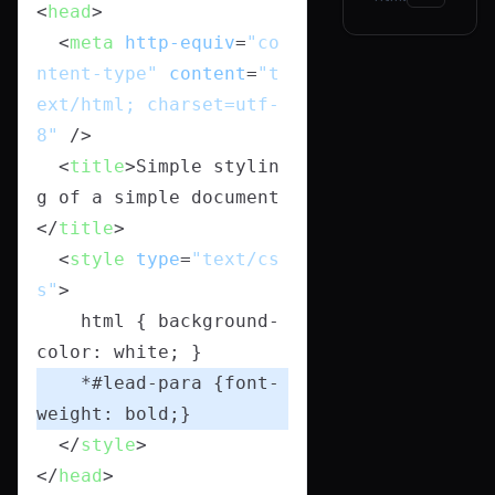
<
head
>
<
meta
http-equiv
=
"co
ntent-type"
content
=
"t
ext/html; charset=utf-
8"
 />
<
title
>
Simple stylin
g of a simple document
</
title
>
<
style
type
=
"text/cs
s"
>
    html { background-
color: white; }
    *#lead-para {font-
weight: bold;}
</
style
>
</
head
>