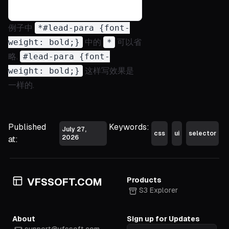
例子中
*#lead-para {font-
weight: bold;}
中的
*
可以省
略.
#lead-para {font-
weight: bold;}
这样写效果是
一样的.
Published
Keywords:
July 27,
css
ui
selector
2026
at:
Products
VFSSOFT.COM
S3 Explorer
About
Sign up for Updates