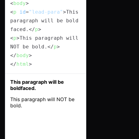
<
body
>
<
p
id
=
"lead-para"
>
This 
paragraph will be bold
faced.
</
p
>
<
p
>
This paragraph will 
NOT be bold.
</
p
>
</
body
>
</
html
>