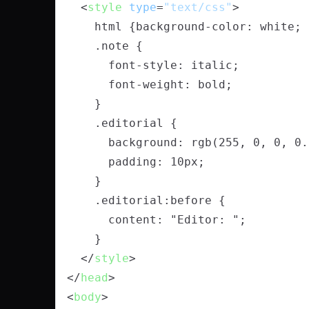
<
style
type
=
"text/css"
>
    html {background-color: white;
    .note {
      font-style: italic;
      font-weight: bold;
    }
    .editorial {
      background: rgb(255, 0, 0, 0
      padding: 10px;
    }
    .editorial:before {
      content: "Editor: ";
    }
</
style
>
</
head
>
<
body
>