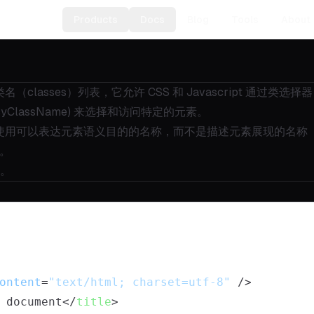
Products
Docs
Blog
Tools
About
sses）列表，它允许 CSS 和 Javascript 通过类选择器 (c
mentsByClassName) 来选择和访问特定的元素。
发者最好使用可以表达元素语义目的的名称，而不是描述元素展现的名称
）。
。
ontent
=
"text/html; charset=utf-8"
 />
 document
</
title
>