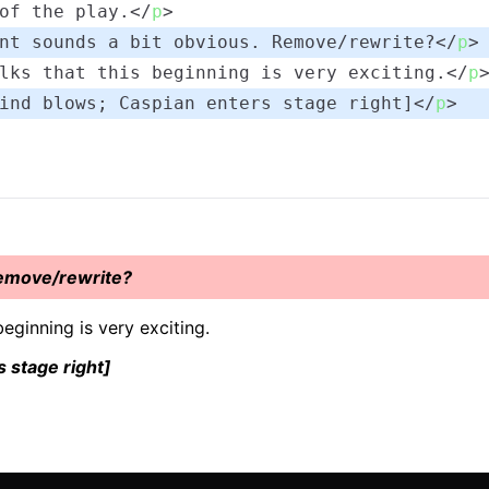
of the play.
</
p
>
nt sounds a bit obvious. Remove/rewrite?
</
p
>
lks that this beginning is very exciting.
</
p
ind blows; Caspian enters stage right]
</
p
>