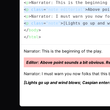
<
p
>
Narrator: This is the beginning 
<
p
class
=
"note editorial"
>
Above poi
<
p
>
Narrator: I must warn you now fo
<
p
class
=
"note"
>
[Lights go up and w
</
body
>
</
html
>