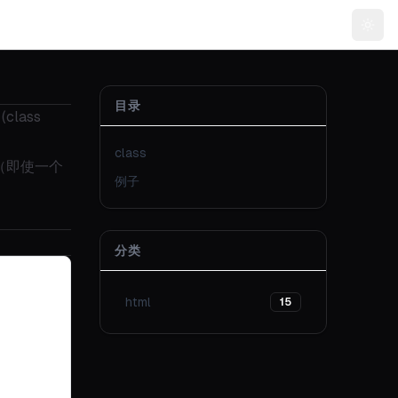
Togg
目录
lass
class
（即使一个
例子
分类
html
15