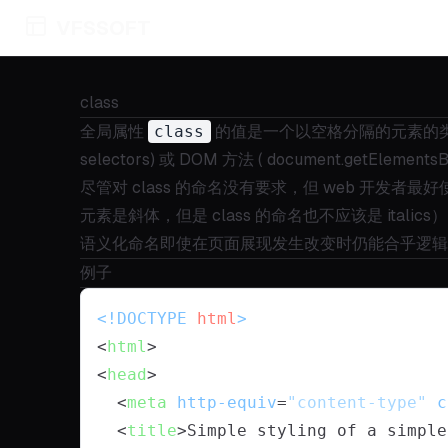
VFSSOFT
class
全局属性
class
的值是一个以空格分隔的元素的类名（cla
selectors) 或 DOM 方法 ( document.getEle
尽管对 class 的命名没有要求，但 web 开
元素是斜体，但是 class 的命名也不应该是 italics
语义化命名即使在页面展现发生改变时仍能合乎逻辑
例子
<!DOCTYPE 
html
>
<
html
>
<
head
>
<
meta
http-equiv
=
"content-type"
c
<
title
>
Simple styling of a simple