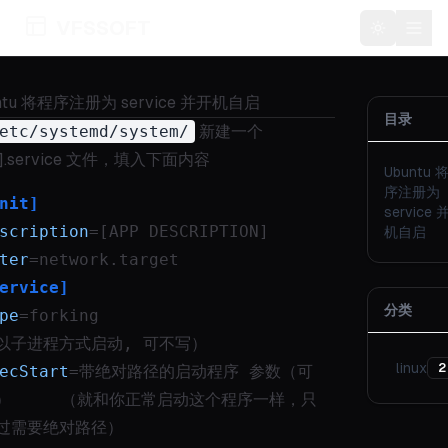
VFSSOFT
Toggle t
ntu 将程序注册为 service 并开机自启
目录
etc/systemd/system/
新建一个
p].service 文件，填入下面内容
Ubuntu 
序注册为
nit]
service 
scription
=[APP DESCRIPTION]
机自启
ter
=network.target
ervice]
分类
pe
=forking                                 
以子进程方式启动, 可不写）
linux
2
ecStart
=带绝对路径的启动程序 参数（可
）     （就和你正常启动这个程序一样，只
过需要绝对路径）