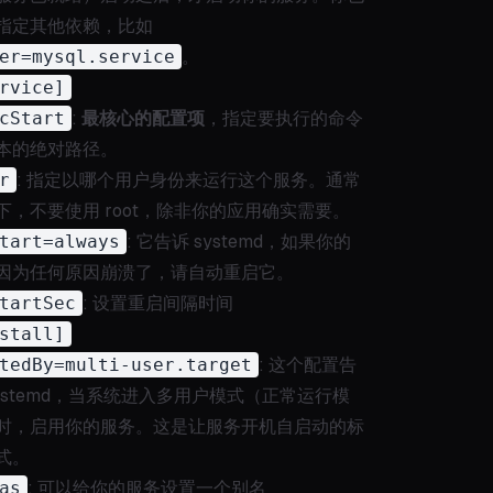
指定其他依赖，比如
er=mysql.service
。
rvice]
cStart
:
最核心的配置项
，指定要执行的命令
本的绝对路径。
r
: 指定以哪个用户身份来运行这个服务。通常
下，不要使用 root，除非你的应用确实需要。
tart=always
: 它告诉 systemd，如果你的
因为任何原因崩溃了，请自动重启它。
tartSec
: 设置重启间隔时间
stall]
tedBy=multi-user.target
: 这个配置告
systemd，当系统进入多用户模式（正常运行模
时，启用你的服务。这是让服务开机自启动的标
式。
as
: 可以给你的服务设置一个别名