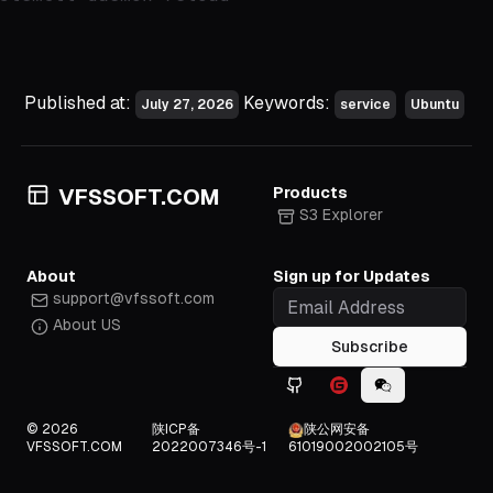
Published at:
Keywords:
July 27, 2026
service
Ubuntu
Products
VFSSOFT.COM
S3 Explorer
About
Sign up for Updates
support@vfssoft.com
About US
Subscribe
Github icon
Gitee icon
WeChat icon
© 2026
陕ICP备
陕公网安备
VFSSOFT.COM
2022007346号-1
61019002002105号