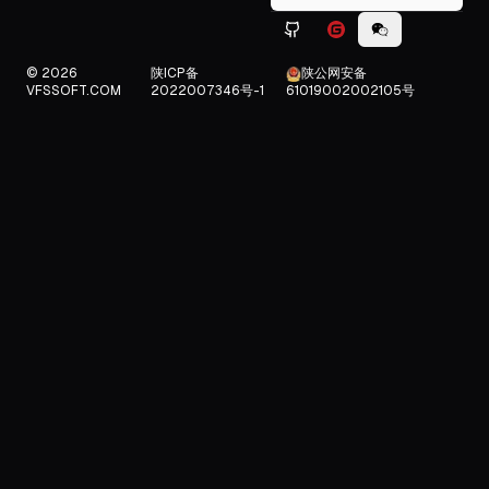
Github icon
Gitee icon
WeChat icon
© 2026
陕ICP备
陕公网安备
VFSSOFT.COM
2022007346号-1
61019002002105号