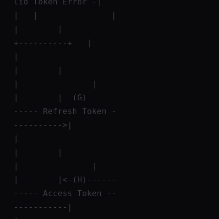
lid Token Error -|          
|   |               |
|        |                            
+----------+   |               
|
|        |                                           
|               |
|        |--(G)------
----- Refresh Token -
---------->|               
|
|        |                                           
|               |
|        |<-(H)------
----- Access Token --
-----------|               