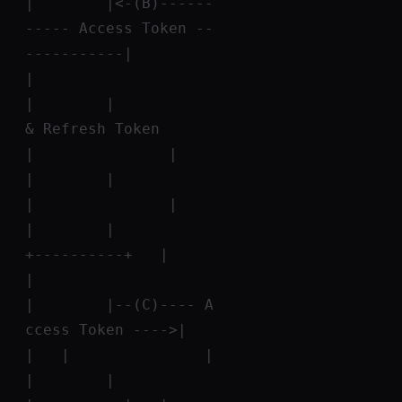
|        |<-(B)------
----- Access Token --
-----------|               
|
|        |               
& Refresh Token             
|               |
|        |                                           
|               |
|        |                            
+----------+   |               
|
|        |--(C)---- A
ccess Token ---->|          
|   |               |
|        |                            