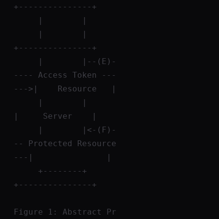
+---------------+
     |        |
     |        |                               
+---------------+
     |        |--(E)-
---- Access Token ---
--->|    Resource   |
     |        |                               
|     Server    |
     |        |<-(F)-
-- Protected Resource 
---|               |
     +--------+                               
+---------------+
Figure 1: Abstract Pr