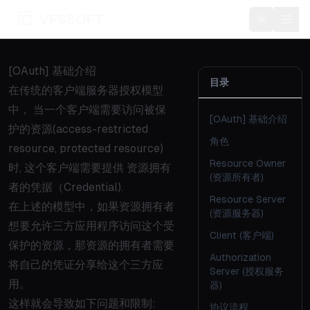
VFSSOFT
Toggle t
[OAuth] 基础介绍
目录
在传统的客户端服务器授权模型
中， 当一个客户端需要访问被保
[OAuth] 基础介绍
护的资源(access-restricted
角色
resource, protected resource)
Resource Owner
时, 这个客户端需要提供 资源拥有
(资源所有者)
者的凭据（Credential).
Resource Server
在上述的模型中，如果资源拥有者
(资源服务器)
想要允许三方应用程序访问这个受
Client (客户端)
保护的资源，那资源的拥有者需要
Authorization
将自己的凭证分享给这个三方应
Server (授权服务
用。
器)
这样就会导致如下问题和限制:
协议流程