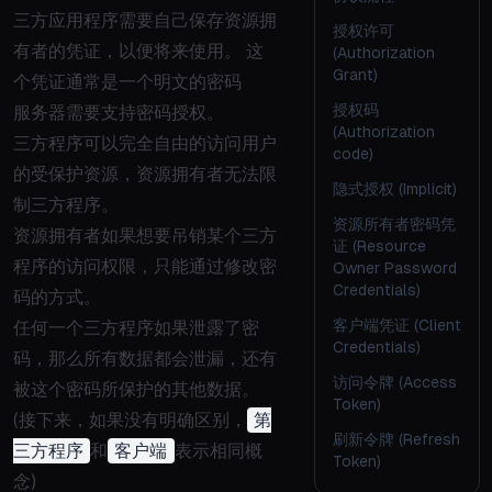
三方应用程序需要自己保存资源拥
授权许可
有者的凭证，以便将来使用。 这
(Authorization
Grant)
个凭证通常是一个明文的密码
授权码
服务器需要支持密码授权。
(Authorization
三方程序可以完全自由的访问用户
code)
的受保护资源，资源拥有者无法限
隐式授权 (Implicit)
制三方程序。
资源所有者密码凭
资源拥有者如果想要吊销某个三方
证 (Resource
程序的访问权限，只能通过修改密
Owner Password
Credentials)
码的方式。
客户端凭证 (Client
任何一个三方程序如果泄露了密
Credentials)
码，那么所有数据都会泄漏，还有
访问令牌 (Access
被这个密码所保护的其他数据。
Token)
(接下来，如果没有明确区别，
第
刷新令牌 (Refresh
三方程序
和
客户端
表示相同概
Token)
念)