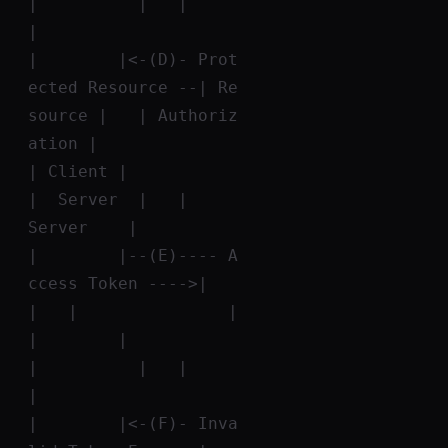
|          |   |               
|
|        |<-(D)- Prot
ected Resource --| Re
source |   | Authoriz
ation |
| Client |                            
|  Server  |   |     
Server    |
|        |--(E)---- A
ccess Token ---->|          
|   |               |
|        |                            
|          |   |               
|
|        |<-(F)- Inva