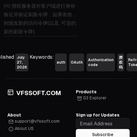
(H) 授权服务器对客户端进行身份
验证并验证刷新令牌，如果有效，
则颁发新的访问令牌(以及, 可选的,
新的刷新令牌).
lished
Keywords:
July
授
Authorization
Refr
27,
auth
OAuth
权
code
Tok
2026
码
Products
VFSSOFT.COM
S3 Explorer
About
Sign up for Updates
support@vfssoft.com
About US
Subscribe