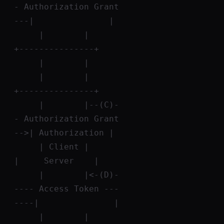
- Authorization Grant 
---|               |
     |        |                               
+---------------+
     |        |
     |        |                               
+---------------+
     |        |--(C)-
- Authorization Grant 
-->| Authorization |
     | Client |                               
|     Server    |
     |        |<-(D)-
---- Access Token ---
----|               |
     |        |                               