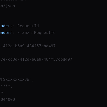
on/json
eaders
: 
RequestId
eaders
: 
x-amzn-RequestId
d-412d-b6a9-484f57cbd497
57e-cc3d-412d-b6a9-484f57cbd497
AWFSxxxxxxxxJW",
******,
**,
92044000