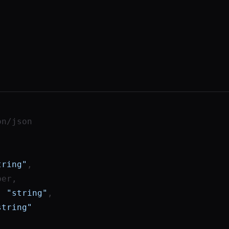
on/json
tring"
,
ber
,
:
"string"
,
string"