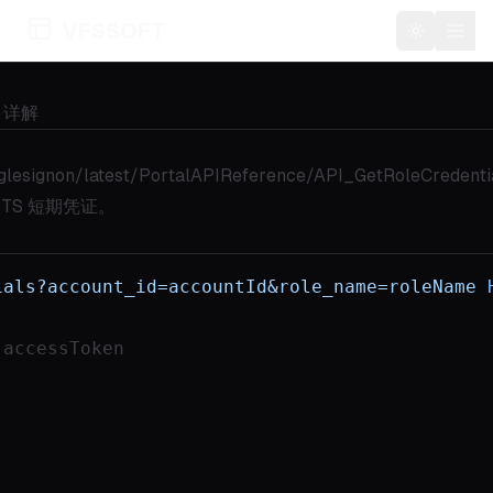
VFSSOFT
Toggle t
PI 详解
glesignon/latest/PortalAPIReference/API_GetRoleCredenti
TS 短期凭证。
ials?account_id=accountId&role_name=roleName
 accessToken
。