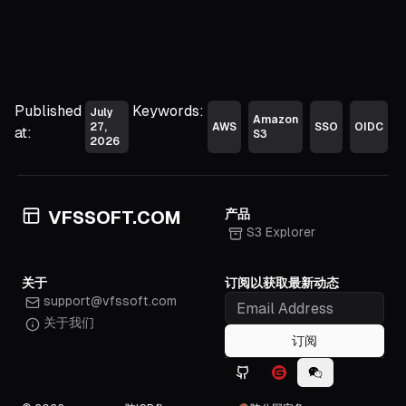
Published
Keywords:
July
Amazon
27,
AWS
SSO
OIDC
at:
S3
2026
产品
VFSSOFT.COM
S3 Explorer
关于
订阅以获取最新动态
support@vfssoft.com
关于我们
订阅
Github icon
Gitee icon
WeChat icon