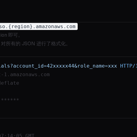
so.{region}.amazonaws.com
ion 即可。
所有的 JSON 进行了格式化。
ials?account_id=42xxxxx44&role_name=xxx
HTTP/
t-1.amazonaws.com
deflate
 ******
07:14:05 GMT