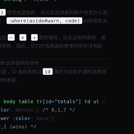
()
伪类也是如此，无论其选择器列表中包含什么选
此，
:where(aside#warn, code)
的特异性为
。
包括
~
、
>
、
+
和空格符，完全没有特异性，甚
特异性。因此，它们对选择器的整体特异性没有影
 和属性选择器的特异性
是，ID 选择器和以
id
属性为目标的属性选择器
异性差异。
> 
body
table
tr
[id=
"totals"
]
td
ul
 > 
olor
: maroon;} 
/* 0,1,7 */
swer
 {
color
: navy;}                        
0,1 (wins) */