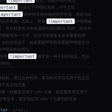
放置
!important
标志，否则声明可能无
portant
总是位于声明的末尾，分号之前。
important
的声明没有特殊的特异性值，而是与非
明分开考虑。实际上，所有
!important
声明都被
起，并且特异性冲突在该组内得到解决. 同样，所有非
明都被视为一个组，任何冲突都发生在非重要的组
，在任何情况下，如果重要声明和非重要声明发生冲
要声明始终会胜出。
中使用
!important
通常是一种不好的做法，而且
这样做。
种机制，通过这种机制，某些样式不仅应用于指定元
用于其后代元素。
将一种颜色应用于 <h1> 元素，则该颜色将应用于
内的所有文本，甚至包括该 <h1> 子元素内的文本：
olor
: gray;}