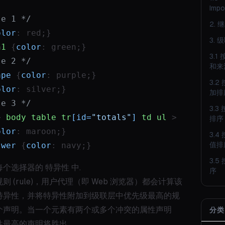
Impo
se 1 */
2. 
olor
: red;}
3. 
h1
 {
color
: green;}
3.1
se 2 */
和来
ape
 {
color
: purple;}
3.2
olor
: silver;}
加排
se 3 */
3.3
> 
body
table
tr
[id=
"totals"
]
td
ul
 > 
排序
olor
: maroon;}
3.4
swer
 {
color
: navy;}
值排
3.5
个选择器的 特异性 中.
序
则 (rule)，用户代理（即 Web 浏览器）都会计算该
特异性，并将特异性附加到级联层中优先级最高的规
个声明。当一个元素有两个或多个冲突的属性声明
分类
性最高的声明将胜出。