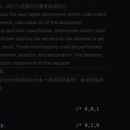
行。此行为是级联的重要组成部分.
case, the user agent determines which rules match
ement, calculates all of the associated
ns and their specificities, determines which rules
nd then applies the winners to the element to get
d result. These machinations must be performed
lement, selector, and declaration. This behavior
ortant component of the cascade.
匹配
素与分组选择器中的多个选择器匹配时，将使用最具
器。
                           
/* 0,0,1 
ky
,                        
/* 0,1,0 