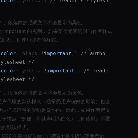
{
color
: yellow;} 
/* reader's stylesh
/
中， 段落内的强调文字将会显示为黑色.
 important 的规则， 如果某个元素同时与作者样式
式匹配，则使用读者的样式。
{
color
: black 
!important
;} 
/* autho
tylesheet */
{
color
: yellow 
!important
;} 
/* reade
tylesheet */
中， 段落内的强调文字将会显示为黄色.
用户代理的默认样式（通常受用户偏好的影响）也会
默认样式声明的影响是最小的。因此，如果作者定义
用于锚点（例如，将其声明为白色），则该规则将覆
理的默认样式。
CSS 在声明优先级方面有8个基本级别需要考虑。