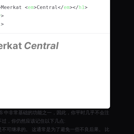
>
Meerkat 
<
em
>
Central
</
em
>
</
h1
>
y
>
l
>
SS 中非常基础的功能之一，因此，你平时几乎不会注
不过，你仍然应该记住以下几点:
是不可继承的。 这通常是为了避免一些不良后果。 比