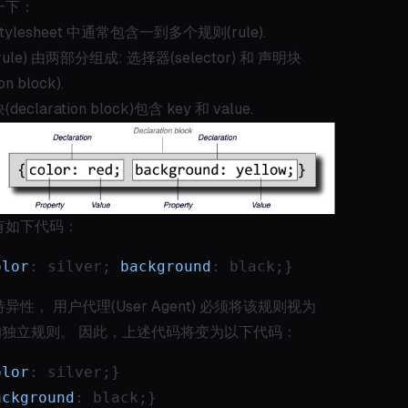
一下：
stylesheet 中通常包含一到多个规则(rule).
ule) 由两部分组成: 选择器(selector) 和 声明块
on block).
claration block)包含 key 和 value.
有如下代码：
olor
: silver; 
background
: black;}
异性， 用户代理(User Agent) 必须将该规则视为
”的独立规则。 因此，上述代码将变为以下代码：
olor
: silver;}
ackground
: black;}