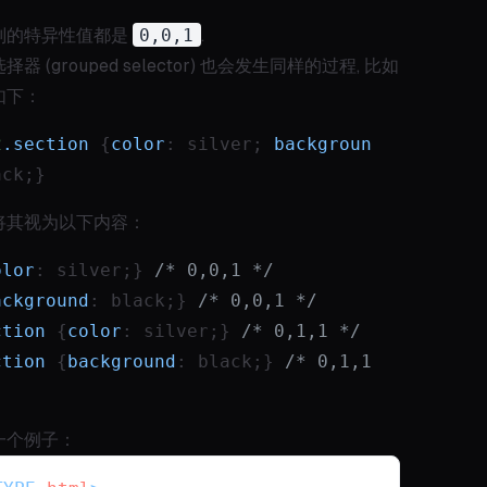
则的特异性值都是
0,0,1
.
器 (grouped selector) 也会发生同样的过程, 比如
如下：
2
.section
 {
color
: silver; 
backgroun
ack;}
将其视为以下内容：
olor
: silver;} 
/* 0,0,1 */
ackground
: black;} 
/* 0,0,1 */
ction
 {
color
: silver;} 
/* 0,1,1 */
ction
 {
background
: black;} 
/* 0,1,1 
一个例子：