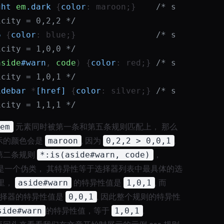
ght
em
.dark
 {
color
: maroon;}    
/* s
icity = 0,2,2 */
6
 {
color
: blue;}                
/* s
icity = 1,0,0 */
aside
#warn
, 
code
) {
color
: red;} 
/* s
icity = 1,0,1 */
idebar
 *
[href]
 {
color
: silver;} 
/* s
icity = 1,1,1 */
em
元素同时被第一条和第五条规则匹配上， 那么
示的颜色会是
maroon
, 因为
0,2,2 > 0,0,1
.
第二条规则
*:is(aside#warn, code)
，
是一个伪类， 其特异性等于选择器列表中最具体的选
这里，
aside#warn
的特异性值是
1,0,1
, 而
择器的特异性值是
0,0,1
, 因此整个规则的特异性
side#warn
的特异性值，等于
1,0,1
.