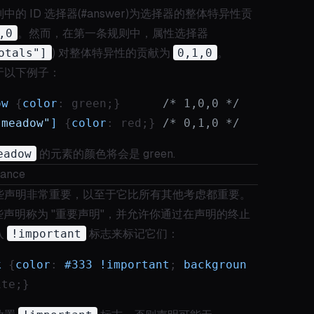
中的 ID 选择器(#answer)为选择器的整体特异性贡
,0
。然而，在第一条规则中，属性选择器
otals"]
) 对整体特异性的贡献为
0,1,0
。
于以下例子：
ow
 {
color
: green;}      
/* 1,0,0 */
"meadow"
]
 {
color
: red;} 
/* 0,1,0 */
eadow
的元素的颜色将会是 green.
tance
些声明非常重要，以至于它比所有其他考虑都重要。
些声明称为 "重要声明"，并允许你通过在声明的终止
入
!important
标志来标记它们：
k
 {
color
: 
#333
!important
; 
backgroun
ite;}