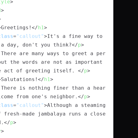
tyle
>
d
>
>
>
Greetings!
</
h1
>
class
=
"callout"
>
It's a fine way to 
 a day, don't you think?
</
p
>
 There are many ways to greet a per
but the words are not as important 
e act of greeting itself. 
</
p
>
>
Salutations!
</
h1
>
 There is nothing finer than a hear
lcome from one's neighbor.
</
p
>
class
=
"callout"
>
Although a steaming 
f fresh-made jambalaya runs a close 
d.
</
p
>
y
>