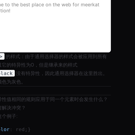
>
的样式：由于通用选择器的样式会被应用到所有
且它的特异性为0，但是继承来的样式
black
没有特异性，因此通用选择器在这里胜出。
颜色为灰色。
异性值相同的规则应用于同一个元素时会发生什么？
何解决冲突？
个例子:
olor
: red;}