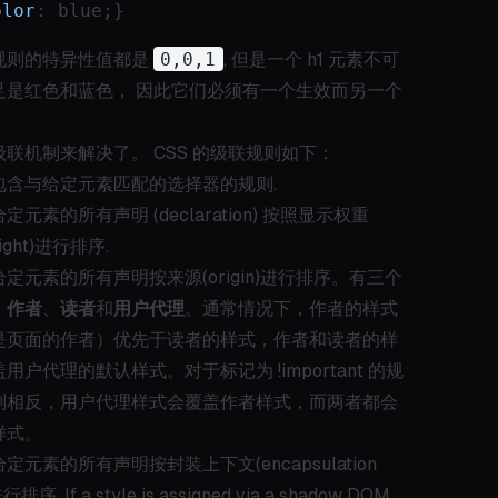
olor
: blue;}
规则的特异性值都是
0,0,1
, 但是一个 h1 元素不可
足是红色和蓝色， 因此它们必须有一个生效而另一个
联机制来解决了。 CSS 的级联规则如下：
包含与给定元素匹配的选择器的规则.
元素的所有声明 (declaration) 按照显示权重
weight)进行排序.
定元素的所有声明按来源(origin)进行排序。有三个
：
作者
、
读者
和
用户代理
。通常情况下，作者的样式
是页面的作者）优先于读者的样式，作者和读者的样
用户代理的默认样式。对于标记为 !important 的规
则相反，用户代理样式会覆盖作者样式，而两者都会
样式。
定元素的所有声明按封装上下文(encapsulation
行排序. If a style is assigned via a shadow DOM,