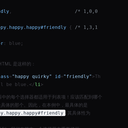
ndly
,                      
/* 1,0,0 
ppy
.happy
.happy
#friendly
 { 
/* 1,3,1 
or
: blue;
HTML 是这样的：
lass
=
"happy quirky"
id
=
"friendly"
>
Th
ll be blue.
</
li
>
器中的每个选择器都适用于列表项！应该匹配到哪个
 最具体的那个。因此，在本例中，最具体的是
py.happy.happy#friendly
, 其具体性为
。