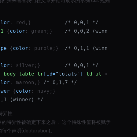
回头来看看我们在文章开始时展示的示例 css 规则
olor
: red;}           
/* 0,0,1 */
h1
 {
color
: green;}    
/* 0,0,2 (winn
/
ape
 {
color
: purple;}  
/* 0,1,1 (winn
/
olor
: silver;}        
/* 0,0,1 */
> 
body
table
tr
[id=
"totals"
]
td
ul
 > 
olor
: maroon;} 
/* 0,1,7 */
swer
 {
color
: navy;}                        
0,1 (winner) */
和特异性
器的特异性被确定下来之后， 这个特殊性值将被赋予
个声明(declaration)。