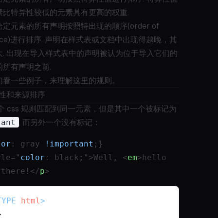
素比特异性较低的元素具有更高的权重.
定元素的所有声明按照特出现的顺序(order of
rance)进行排序. 声明在样式表或文档中出现得越晚，其
大. 出现在导入样式表中的声明被认为位于导入它们的
的所有声明之前.
们看一些例子，来理解这里的规则。
重要性和来源排序
个 css 规则匹配到同一元素，但是其中一个被标记为
tant
, 而另外一个没有标记：
lor
: gray 
!important
;}
yle="
color
: black;">Well, <
em
>hello
 there!</
p
>
TYPE 
html
>
>