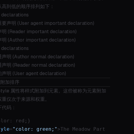
从高到低的顺序排列如下：
 declarations
 (User agent important declaration)
Reader important declaration)
Author important declaration)
 declarations
(Author normal declaration)
 (Reader normal declaration)
(User agent declaration)
元素附加排序
style 属性将样式附加到元素。这些被称为元素附加
权重仅次于来源和权重。
下代码：
olor: red;}
tyle
=
"color: green;"
>
The Meadow Part