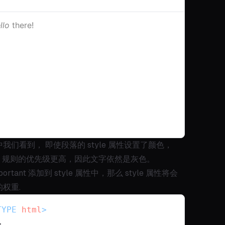
我们看到， 即使段落的 style 属性设置了颜色，
tant 规则的优先级更高，因此文字依然是灰色。
ortant 添加到 style 属性中，那么 style 属性将会
权重.
TYPE 
html
>
>