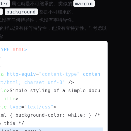
der
属性就是不可继承的。类似的
margin
,
g
,
background
都是不可继承的。
式没有任何特异性，也没有零特异性。
承的样式没有任何特异性，也没有零特异性。", 考虑以
:
TYPE 
html
>
>
>
ta
http-equiv
=
"content-type"
conten
xt/html; charset=utf-8"
 />
tle
>
Simple styling of a simple docu
/
title
>
yle
type
=
"text/css"
>
e this */