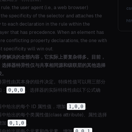
rule, the user agent (i.e., a web browser)
cs
the specificity of the selector and attaches the
ht
y to each declaration in the rule within the
ayer that has precedence. When an element has
re conflicting property declarations, the one with
t specificity will win out.
冲突解决的全部内容，它实际上要复杂得多。目前，
，选择器特异性仅与共享相同源和级联层的其他选择
较。
特异性由其本身的组件决定。特殊性值可以用三部分
如：
0,0,0
。选择器的实际特殊性由以下公式确
中给出的每个 ID 属性值，增加
1,0,0
。
给出的每个类属性值(class attribute)、属性选择
增加
0,1,0
。
器中给出的每个元素和伪元素，增加
0,0,1
。