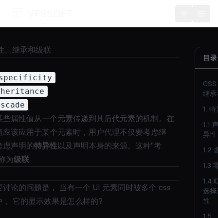
VFSSOFT
Toggle t
异性、继承和级联
目录
specificity
CS
nheritance
继承
ascade
1. 
某些属性值从一个元素传递到其后代元素的机制。在
1.1
值应该应用于某个元素时，用户代理不仅要考虑继
异性
考虑声明的
特异性
以及声明本身的来源。这种"考
1.2
称为
级联
.
1.3
1.4
讨论的问题是， 当有一个 UI 元素同时被多个 css
选择
中， 它的显示效果是怎么样的?
性
1.5