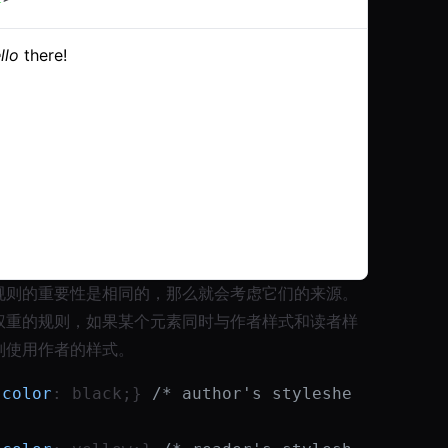
规则的重要性是相同的，那么就会考虑它们的来源。
权重的规则，如果某个元素同时与作者样式和读者样
则使用作者的样式。
{
color
: black;} 
/* author's styleshe