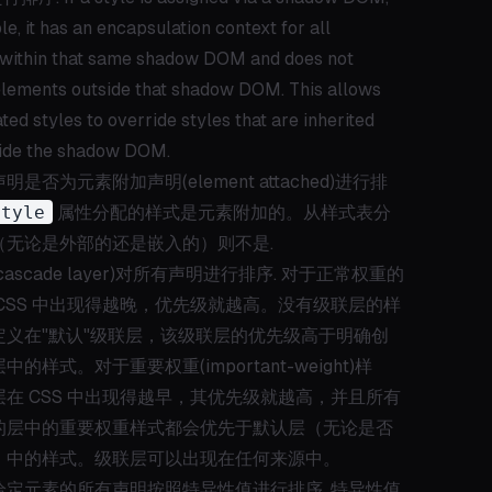
e, it has an encapsulation context for all
within that same shadow DOM and does not
elements outside that shadow DOM. This allows
ed styles to override styles that are inherited
ide the shadow DOM.
是否为元素附加声明(element attached)进行排
style
属性分配的样式是元素附加的。从样式表分
（无论是外部的还是嵌入的）则不是.
ascade layer)对所有声明进行排序. 对于正常权重的
CSS 中出现得越晚，优先级就越高。没有级联层的样
定义在"默认"级联层，该级联层的优先级高于明确创
的样式。对于重要权重(important-weight)样
在 CSS 中出现得越早，其优先级就越高，并且所有
的层中的重要权重样式都会优先于默认层（无论是否
）中的样式。级联层可以出现在任何来源中。
给定元素的所有声明按照特异性值进行排序. 特异性值