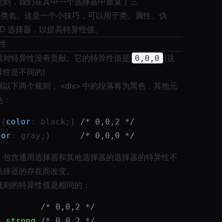
意到，我们在其中一个选择器中重复了三
py"类名。这是一个小技巧，可以用于类、属性、伪
ID 选择器，以提高特异性值。
异性
器对特异性没有贡献。它的特异性值是
0,0,0
.(这
异性是不同的)
以下两个规则， <div> 中的段落将为黑色，其他元
色：
 {
color
: black;} 
/* 0,0,2 */
lor
: gray;}      
/* 0,0,0 */
，包含通用选择器和其他选择器的选择器的特异性不
选择器的存在而改变。
规则的特异性值是相同的：
/* 0,0,2 */
* 
strong
/* 0,0,2 */