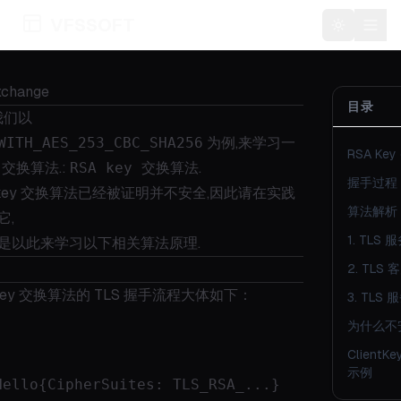
VFSSOFT
Toggle t
xchange
目录
我们以
WITH_AES_253_CBC_SHA256
为例,来学习一
RSA Key
y 交换算法.:
RSA key 交换算法
.
握手过程
 key 交换算法已经被证明并不安全,因此请在实践
算法解析
它,
1. TLS
是以此来学习以下相关算法原理.
2. TLS
 Key 交换算法的 TLS 握手流程大体如下：
3. TLS
为什么不
ClientKe
示例
Hello{CipherSuites: TLS_RSA_...} 