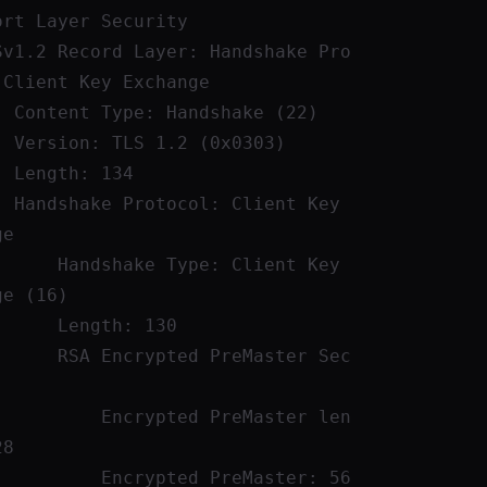
ort Layer Security
 Client Key Exchange
        Content Type: Handshake (22)
        Version: TLS 1.2 (0x0303)
        Length: 134
nt Key 
ge
 Type: Client Key 
ge (16)
            Length: 130
pted PreMaster Sec
Encrypted PreMaster len
28
Encrypted PreMaster: 56