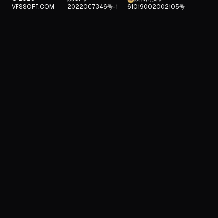
VFSSOFT.COM
2022007346号-1
61019002002105号