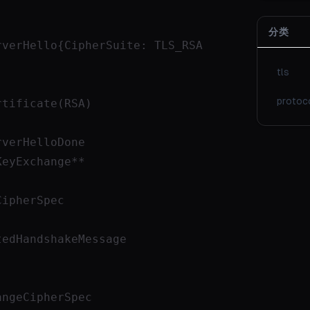
分类
rverHello{CipherSuite: TLS_RSA
tls
protoc
rtificate(RSA)
rverHelloDone
ange**                    
                       
andshakeMessage              
angeCipherSpec