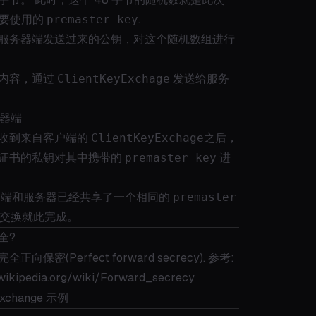
中要使用的
premaster key
.
服务器端发送过来的公钥，对这个随机数组进行
内容，通过
ClientKeyExchage
发送给服务
务器端
收到来自客户端的
ClientKeyExchage
之后，
证书的私钥对其中携带的
premaster key
进
户端和服务器已经共享了一个相同的
premaster
y 交换就此完成。
全?
向保密(Perfect forward secrecy). 参考:
.wikipedia.org/wiki/Forward_secrecy
Exchange 示例