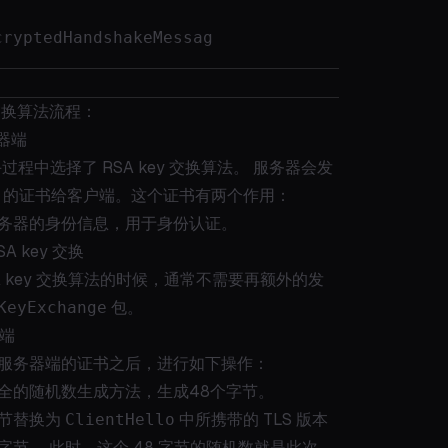
cryptedHandshakeMessag
y 交换算法流程：
务器端
握手过程中选择了 RSA key 交换算法。 服务器会发
的证书给客户端。这个证书有两个作用：
务器的身份信息，用于身份认证。
A key 交换
A key 交换算法的时候，通常不需要再额外的发
KeyExchange
包。
户端
服务器端的证书之后，进行如下操作：
全的随机数生成方法，生成48个字节。
节替换为
ClientHello
中所携带的 TLS 版本
字节。 此时，这个 48 字节的随机数就是此次