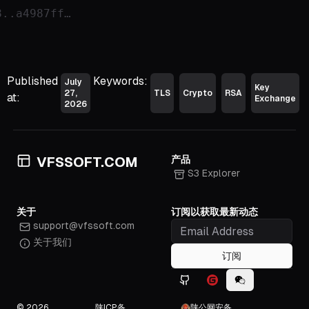
8..a4987ff…
Published
Keywords:
July
Key
27,
TLS
Crypto
RSA
at:
Exchange
2026
产品
VFSSOFT.COM
S3 Explorer
关于
订阅以获取最新动态
support@vfssoft.com
关于我们
订阅
Github icon
Gitee icon
WeChat icon
© 2026
陕ICP备
陕公网安备