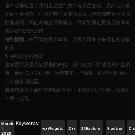
这个版本包含了我们上述提到的所有底层变化。虽然它目前
还处于磨合期，可能还有不完美的地方，但它拥有更强壮的
性能基因。我们诚邀您下载体验，并欢迎通过官方反馈渠道
告诉我们您的反馈。
特别提醒
：由于架构完全重写，升级前请务必备份您的连接
配置。
5. 持续进化的承诺
这次重写只是我们愿景的开始。我们致力于持续提升产品质
量，通过 C++ 的力量，为您带来一个极致、纯粹且专业的
云存储管理利器。
感谢您在这个旅程中与我们同行，更好的用户体验，我们正
在逐一实现。
Keywords:
March
1,
wxWidgets
C++
S3Explorer
Electron
Cro
2026