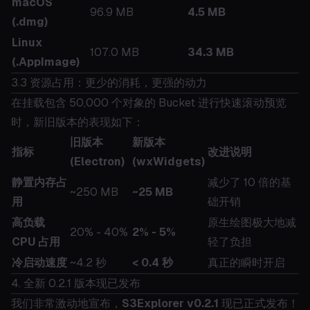
macOS
96.9 MB
4.5 MB
(.dmg)
Linux
107.0 MB
34.3 MB
(.AppImage)
3.3 资源占用：更少的消耗，更强的动力
在挂载包含 50,000 个对象的 Bucket 进行快速滚动预览
时，新旧版本的表现如下：
旧版本
新版本
指标
改进说明
(Electron)
(wxWidgets)
静置内存占
减少了 10 倍的基
~250 MB
~25 MB
用
础开销
高负载
原生绘图极大地减
20% - 40%
2% - 5%
CPU 占用
轻了负担
冷启动速度
~4.2 秒
< 0.4 秒
真正的瞬时开启
4. 全新 0.2.1 版本现已发布
我们非常激动地宣布，
S3Explorer v0.2.1
现已正式发布！