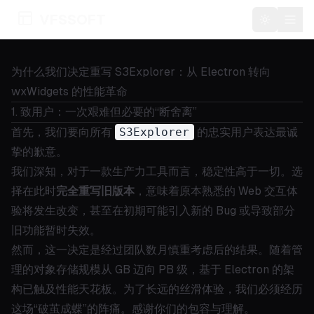
VFSSOFT
Toggle t
为什么我们决定重写 S3Explorer：从 Electron 转向
wxWidgets 的性能革命
1. 致用户：一次艰难但必要的“断舍离”
首先，我们要向所有
S3Explorer
的忠实用户表达最诚
挚的歉意。
我们深知，对于一款生产力工具而言，稳定性高于一切。选
择在此时
完全重写旧版本
，意味着原本熟悉的 Web 交互体
验将发生改变，甚至在初期可能引入新的 Bug 或导致部分
旧功能暂时失效。
然而，这一决定是经过团队数月慎重考虑后的结果。随着管
理的对象存储规模从 GB 迈向 PB 级，基于 Electron 的架
构已触及性能天花板。为了长远的丝滑体验，我们必须经历
这场“破茧成蝶”的阵痛。感谢你们的包容与理解。